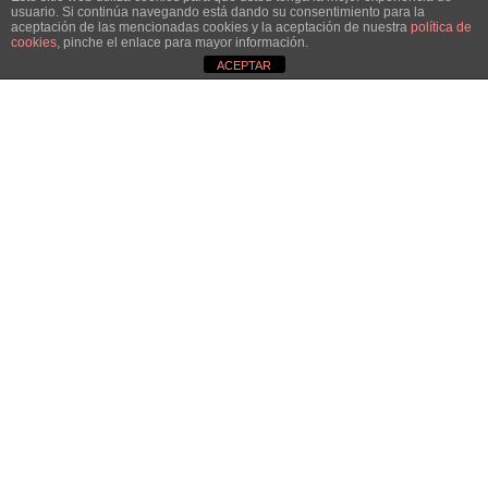
usuario. Si continúa navegando está dando su consentimiento para la
aceptación de las mencionadas cookies y la aceptación de nuestra
política de
cookies
, pinche el enlace para mayor información.
ACEPTAR
Links
Inicio – Français
Camping
Bungalows
Bungalow 35 m2
Bungalow 45 m2
Bungalow TAO